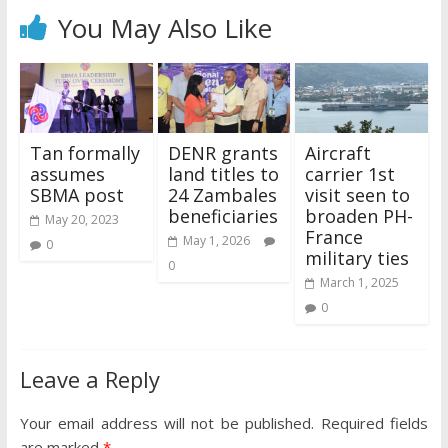
You May Also Like
Tan formally
DENR grants
Aircraft
assumes
land titles to
carrier 1st
SBMA post
24 Zambales
visit seen to
beneficiaries
broaden PH-
May 20, 2023
France
May 1, 2026
0
military ties
0
March 1, 2025
0
Leave a Reply
Your email address will not be published.
Required fields
are marked
*