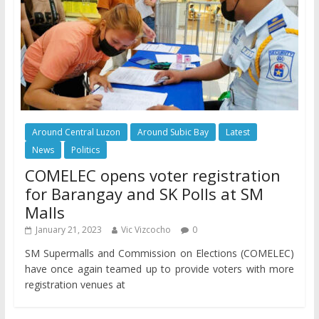
Around Central Luzon
Around Subic Bay
Latest
News
Politics
COMELEC opens voter registration
for Barangay and SK Polls at SM
Malls
January 21, 2023
Vic Vizcocho
0
SM Supermalls and Commission on Elections (COMELEC)
have once again teamed up to provide voters with more
registration venues at