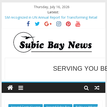
Thursday, July 16, 2026
Latest:
SM recognized in UN Annual Report for Transforming Retail
Spaces into Platforms for Global Causes
Subic Bay News Vol 19 No 25
Inter-Agency Meeting Tackles Next Steps for Subic E-Waste
Shipments
SBMA Hosts U.S. Business Mission to promote partnership
and growth in Subic Bay
BCDA launches inaugural Ecozones Color Run Fest across four
premier destinations
SERVING YOU B
WELCOME TO OUR NE
Around Central Luzon
Around Subic Bay
Balita sa Wikang