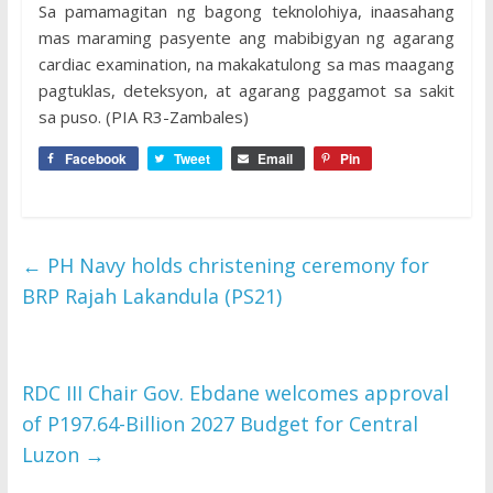
Sa pamamagitan ng bagong teknolohiya, inaasahang
mas maraming pasyente ang mabibigyan ng agarang
cardiac examination, na makakatulong sa mas maagang
pagtuklas, deteksyon, at agarang paggamot sa sakit
sa puso. (PIA R3-Zambales)
Facebook
Tweet
Email
Pin
←
PH Navy holds christening ceremony for
BRP Rajah Lakandula (PS21)
RDC III Chair Gov. Ebdane welcomes approval
of P197.64-Billion 2027 Budget for Central
Luzon
→