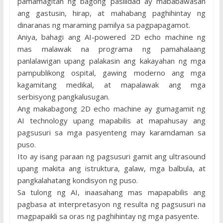
pamamagitan ng bagong pasilidad ay mababawasan
ang gastusin, hirap, at mahabang paghihintay ng
dinaranas ng maraming pamilya sa pagpapagamot.
Aniya, bahagi ang AI-powered 2D echo machine ng
mas malawak na programa ng pamahalaang
panlalawigan upang palakasin ang kakayahan ng mga
pampublikong ospital, gawing moderno ang mga
kagamitang medikal, at mapalawak ang mga
serbisyong pangkalusugan.
Ang makabagong 2D echo machine ay gumagamit ng
AI technology upang mapabilis at mapahusay ang
pagsusuri sa mga pasyenteng may karamdaman sa
puso.
Ito ay isang paraan ng pagsusuri gamit ang ultrasound
upang makita ang istruktura, galaw, mga balbula, at
pangkalahatang kondisyon ng puso.
Sa tulong ng AI, inaasahang mas mapapabilis ang
pagbasa at interpretasyon ng resulta ng pagsusuri na
magpapaikli sa oras ng paghihintay ng mga pasyente.