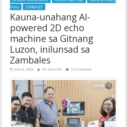
Pinoy
ZAMBALES
Kauna-unahang AI-
powered 2D echo
machine sa Gitnang
Luzon, inilunsad sa
Zambales
June 6, 2026
Vic Vizcocho
0 Comments